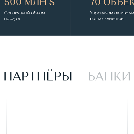
500 МЛН $
70 ОБЪЕ
Совокупный объем
Управляем активам
продаж
наших клиентов
ПАРТНЁРЫ
БАНКИ