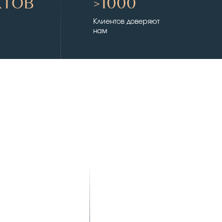
КТОВ
>1000
и
Клиентов доверяют
нам