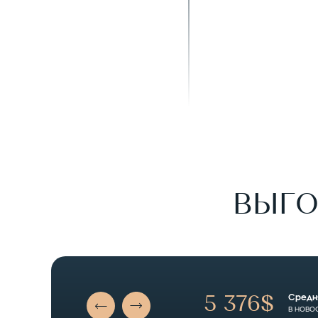
ВЫГО
Средня
5 376$
в ново